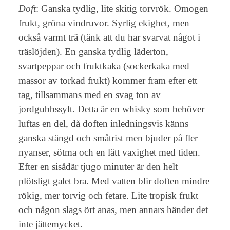
Doft
: Ganska tydlig, lite skitig torvrök. Omogen
frukt, gröna vindruvor. Syrlig ekighet, men
också varmt trä (tänk att du har svarvat något i
träslöjden). En ganska tydlig läderton,
svartpeppar och fruktkaka (sockerkaka med
massor av torkad frukt) kommer fram efter ett
tag, tillsammans med en svag ton av
jordgubbssylt. Detta är en whisky som behöver
luftas en del, då doften inledningsvis känns
ganska stängd och småtrist men bjuder på fler
nyanser, sötma och en lätt vaxighet med tiden.
Efter en sisådär tjugo minuter är den helt
plötsligt galet bra. Med vatten blir doften mindre
rökig, mer torvig och fetare. Lite tropisk frukt
och någon slags ört anas, men annars händer det
inte jättemycket.