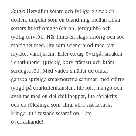
Smak
: Betydligt sötare och fylligare smak än
doften, ungefär som en blandning mellan olika
sorters fruktfromage (citron, jordgubb) och
tydlig torvrök. Här finns en slags smörig och söt
maltighet med, lite som wienerbröd med rätt
mycket vaniljkräm. Efter ett tag övergår smaken
i charkuterier (prickig korv främst) och bränt
surdegsbröd. Med vatten smälter de olika,
ganska spretiga smaknoterna samman med större
tyngd på charkuterikänslan, lite rökt mango och
avslutas med en del chillipeppar, lite sötlakrits
och en rökslinga som allra, allra sist faktiskt
klingar ut i rostade sesamfrön. Lite
överraskande!