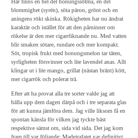
Här finns en hel del honungssötma, en del
blommighet (syrén), söta päron, grönt och en
aningens rökt skinka. Rökigheten har nu ändrat
karaktär och istället för att den påminner om
rökelse är den mer cigarrliknande nu. Med vatten
blir smaken sötare, rundare och mer kompakt.
Söt, tropisk frukt med honungsmelon tar täten,
syrligheten försvinner och lite lavendel anas. Allt
klingar ut i lite mango, grillat (nästan bränt) kött,
mer cigarrök och polerat trä.
Efter att ha provat alla tre sorter valde jag att
hälla upp dem dagen därpå och i tre separata glas
för att kunna jämföra dem. Jag ville liksom få en
spontan känsla för vilken jag tyckte bäst
respektive sämst om, sida vid sida. Det jag kom
fram till var följande: Madeirafatet var definitivt