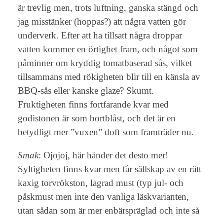
är trevlig men, trots luftning, ganska stängd och
jag misstänker (hoppas?) att några vatten gör
underverk. Efter att ha tillsatt några droppar
vatten kommer en örtighet fram, och något som
påminner om kryddig tomatbaserad sås, vilket
tillsammans med rökigheten blir till en känsla av
BBQ-sås eller kanske glaze? Skumt.
Fruktigheten finns fortfarande kvar med
godistonen är som bortblåst, och det är en
betydligt mer ”vuxen” doft som framträder nu.
Smak
: Ojojoj, här händer det desto mer!
Syltigheten finns kvar men får sällskap av en rätt
kaxig torvrökston, lagrad must (typ jul- och
påskmust men inte den vanliga läskvarianten,
utan sådan som är mer enbärspräglad och inte så