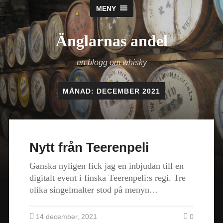
MENY
Änglarnas andel
en blogg om whisky
MÅNAD:
DECEMBER 2021
Nytt från Teerenpeli
Ganska nyligen fick jag en inbjudan till en
digitalt event i finska Teerenpeli:s regi. Tre
olika singelmalter stod på menyn…
14 december, 2021
0