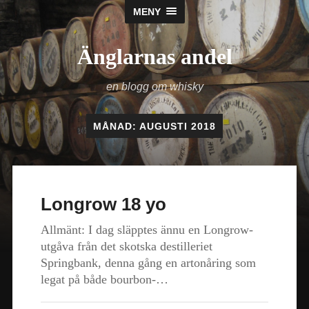
MENY
Änglarnas andel
en blogg om whisky
MÅNAD:
AUGUSTI 2018
Longrow 18 yo
Allmänt: I dag släpptes ännu en Longrow-
utgåva från det skotska destilleriet
Springbank, denna gång en artonåring som
legat på både bourbon-…