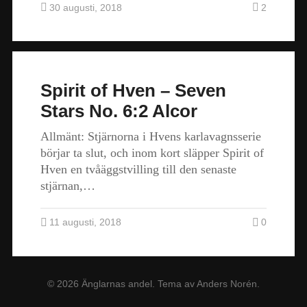
30 augusti, 2018
2
Spirit of Hven – Seven
Stars No. 6:2 Alcor
Allmänt: Stjärnorna i Hvens karlavagnsserie
börjar ta slut, och inom kort släpper Spirit of
Hven en tvåäggstvilling till den senaste
stjärnan,…
11 augusti, 2018
0
© 2026
Änglarnas andel
. Tema av
Anders Norén
.