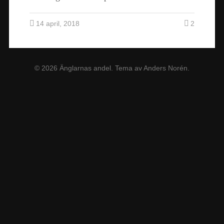
14 april, 2018
2
© 2026
Änglarnas andel
. Tema av
Anders Norén
.