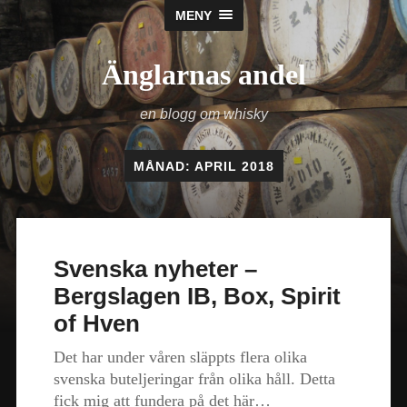
MENY
Änglarnas andel
en blogg om whisky
MÅNAD:
APRIL 2018
Svenska nyheter –
Bergslagen IB, Box, Spirit
of Hven
Det har under våren släppts flera olika
svenska buteljeringar från olika håll. Detta
fick mig att fundera på det här…