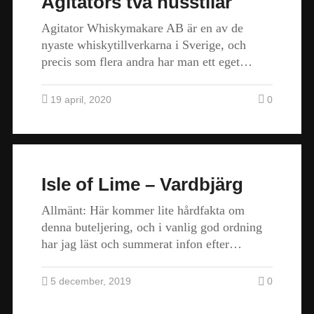
Agitators två husstilar
Agitator Whiskymakare AB är en av de
nyaste whiskytillverkarna i Sverige, och
precis som flera andra har man ett eget…
19 april, 2020
0
Isle of Lime – Vardbjärg
Allmänt: Här kommer lite hårdfakta om
denna buteljering, och i vanlig god ordning
har jag läst och summerat infon efter…
5 december, 2019
0