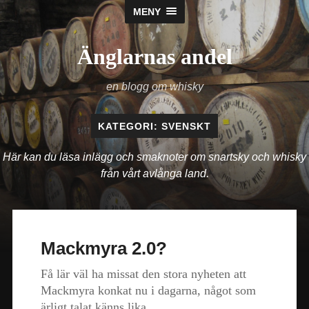
MENY
Änglarnas andel
en blogg om whisky
KATEGORI:
SVENSKT
Här kan du läsa inlägg och smaknoter om snartsky och whisky
från vårt avlånga land.
Mackmyra 2.0?
Få lär väl ha missat den stora nyheten att
Mackmyra konkat nu i dagarna, något som
ärligt talat känns lika…